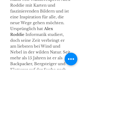
Roddie mit Karten und
faszinierenden Bildern und ist
eine Inspiration für alle, die
neue Wege gehen möchten.
Ursprünglich hat
Alex
Roddie
Informatik studiert,
doch seine Zeit verbringt er
am liebsten bei Wind und
Nebel in der wilden Natur. Seit
mehr als 15 Jahren ist er als
Backpacker, Bergsteiger und
Kletterer auf der Suche nach
Europas schönsten
Wanderwegen. Sein
Ausgangspunkt ist dabei die
englische Küstenstadt
Skegness, wo er als Redakteur,
Autor und Fotograf für
Outdoor-Zeitschriften und