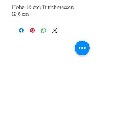
Höhe: 15 cm; Durchmesser:
13,6 cm
Kontakt
Hirsch & Elch Concept Store e.K.
Karlsruher Straße 212
76327 Pfinztal
info@hirschundelch.de
Zahlungsmethoden