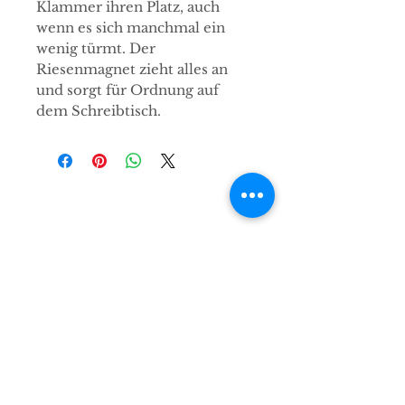
Klammer ihren Platz, auch
wenn es sich manchmal ein
wenig türmt. Der
Riesenmagnet zieht alles an
und sorgt für Ordnung auf
dem Schreibtisch.
Kontakt
Hirsch & Elch Concept Store e.K.
Karlsruher Straße 212
76327 Pfinztal
info@hirschundelch.de