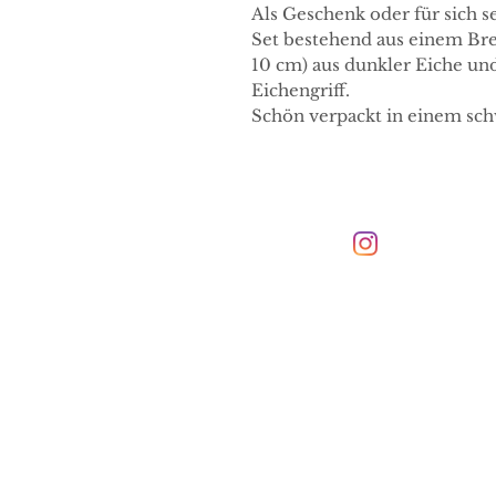
Als Geschenk oder für sich se
Set bestehend aus einem Brett
10 cm) aus dunkler Eiche u
Eichengriff.
Schön verpackt in einem sc
Kontakt
Hirsch & Elch Concept Store e.
Karlsruher Straße 212
76327 Pfinztal
info@hirschundelch.de