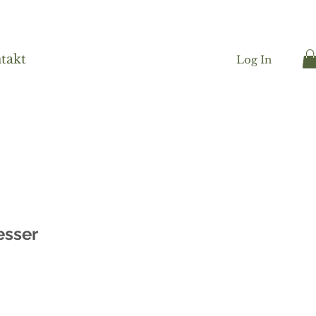
takt
Log In
esser